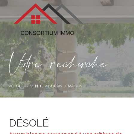
V
o
r
e
r
e
c
e
c
e
ACCUEIL
VENTE
GUERN
MAISON
DÉSOLÉ